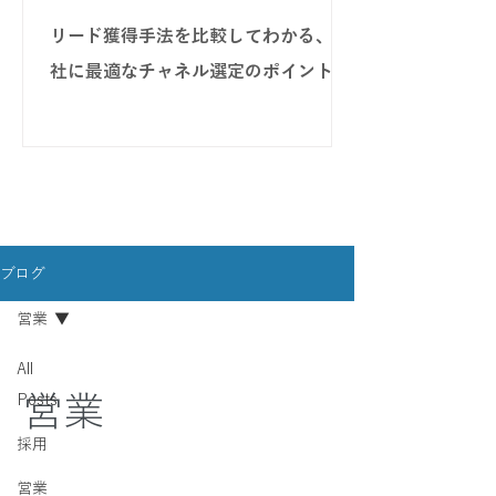
リード獲得手法を比較してわかる、自
社に最適なチャネル選定のポイント
ブログ
営業
All
営業
Posts
採用
営業