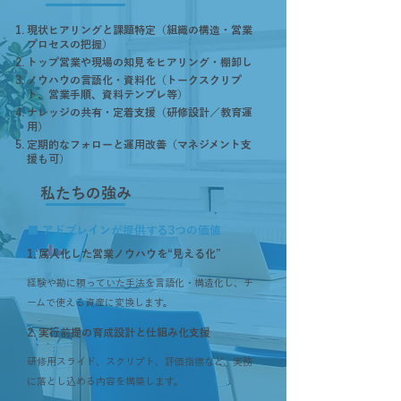
現状ヒアリングと課題特定（組織の構造・営業
プロセスの把握）
トップ営業や現場の知見をヒアリング・棚卸し
ノウハウの言語化・資料化（トークスクリプ
ト、営業手順、資料テンプレ等）
ナレッジの共有・定着支援（研修設計／教育運
用）
定期的なフォローと運用改善（マネジメント支
援も可）
私たちの強み
■ アドブレインが提供する3つの価値
1. 属人化した営業ノウハウを“見える化”
経験や勘に頼っていた手法を言語化・構造化し、チ
ームで使える資産に変換します。
2. 実行前提の育成設計と仕組み化支援
研修用スライド、スクリプト、評価指標など、実務
に落とし込める内容を構築します。