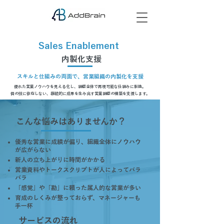
Sales Enablement
内製化支援
スキルと仕組みの両面で、営業組織の内製化を支援
優れた営業ノウハウを見える化し、組織全体で再現可能な仕組みに転換。
個の技に依存しない、継続的に成果を生み出す営業組織の構築を支援します。
​こんな悩みはありませんか？
優秀な営業に成績が偏り、組織全体にノウハウ
が広がらない
新人の立ち上がりに時間がかかる
営業資料やトークスクリプトが人によってバラ
バラ
「感覚」や「勘」に頼った属人的な営業が多い
育成のしくみが整っておらず、マネージャーも
手一杯
サービスの流れ