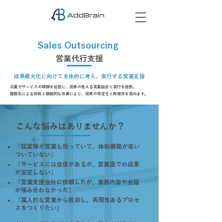
Sales Outsourcing
営業代行支援
成果最大化に向けて主体的に考え、実行する営業支援
企業やサービスの理解を前提に、成果の見える営業設計と実行を提供。
複数名による体制と継続的な改善により、成果の安定化と再現性を高めます。
​こんな悩みはありませんか？
「経営陣が営業も担っていて、体制構築が追い
ついていない」
「サービスには自信があるが、営業面での成果
が安定しない」
「営業支援会社に依頼したが、業務内容や会話
が噛み合わなかった」
「属人的な営業から脱却し、再現性あるプロセ
スをつくりたい」