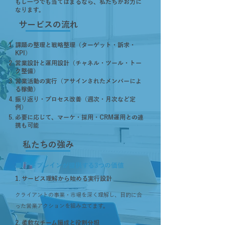
もし一つでも当てはまるなら、私たちがお力に
なります。
サービスの流れ
課題の整理と戦略整理（ターゲット・訴求・
KPI）
営業設計と運用設計（チャネル・ツール・トー
ク整備）
営業活動の実行（アサインされたメンバーによ
る稼働）
振り返り・プロセス改善（週次・月次など定
例）
必要に応じて、マーケ・採用・CRM運用との連
携も可能
私たちの強み
■ アドブレインが提供する3つの価値
1. サービス理解から始める実行設計
クライアントの事業・市場を深く理解し、目的に合
った営業アクションを組み立てます。
2. 柔軟なチーム編成と役割分担