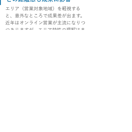
エリア（営業対象地域）を軽視する
と、意外なところで成果差が出ます。
近年はオンライン営業が主流になりつ
つありますが、エリア特性の理解はま
だ営業成果に大きく関わります。
地元企業や商習慣に詳しいか
地域特有の意思決定スピード、商
談マナーなどに詳しい会社は営業
の温度感をつかみやすいです。
対象エリアに精通しているか
地方企業向け商材では、地元に拠
点がある or 拠点近辺の企業を開拓
した実績がある会社のほうが成果
が出やすいケースもあります。
オンライン営業でも地の利が活き