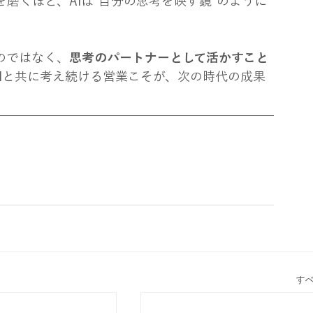
磨くほど、AIは“自分の思考を映す鏡”のように
のではなく、
思考のパートナーとして活かすこと
AIと共に考え続ける営業こそが、次の時代の成果
す