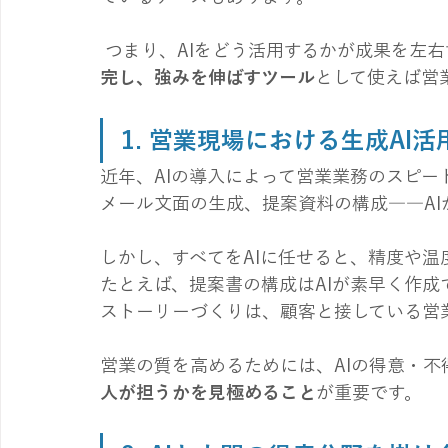
 つまり、AIをどう活用するかが成果を左
完し、強みを伸ばすツール
として使えば営
1. 営業現場における生成AI活
近年、AIの導入によって営業業務のスピ
メール文面の生成、提案資料の構成――A
しかし、すべてをAIに任せると、精度や
たとえば、提案書の構成はAIが素早く作
ストーリーづくりは、顧客と接している営
営業の質を高めるためには、AIの得意・不
人が担うかを見極めること
が重要です。