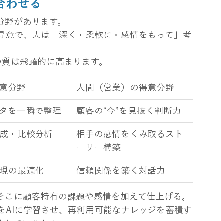
け合わせる
分野があります。
が得意で、人は「深く・柔軟に・感情をもって」考
の質は飛躍的に高まります。
得意分野
人間（営業）の得意分野
タを一瞬で整理
顧客の“今”を見抜く判断力
成・比較分析
相手の感情をくみ取るスト
ーリー構築
現の最適化
信頼関係を築く対話力
がそこに顧客特有の課題や感情を加えて仕上げる。
をAIに学習させ、再利用可能なナレッジを蓄積す