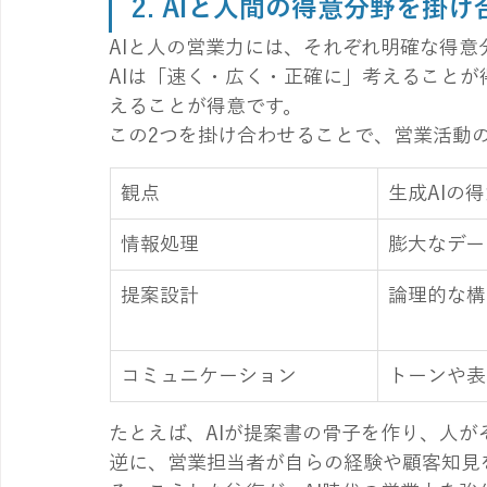
2. AIと人間の得意分野を掛
AIと人の営業力には、それぞれ明確な得意
AIは「速く・広く・正確に」考えること
えることが得意です。
この2つを掛け合わせることで、営業活動
観点
生成AIの
情報処理
膨大なデー
提案設計
論理的な構
コミュニケーション
トーンや表
たとえば、AIが提案書の骨子を作り、人
逆に、営業担当者が自らの経験や顧客知見